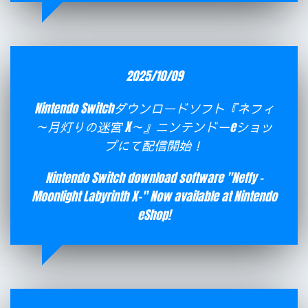
2025/10/09
Nintendo Switchダウンロードソフト『ネフィ
～月灯りの迷宮 X～』ニンテンドーeショッ
プにて配信開始！
Nintendo Switch download software "Neffy -
Moonlight Labyrinth X-" Now available at Nintendo
eShop!